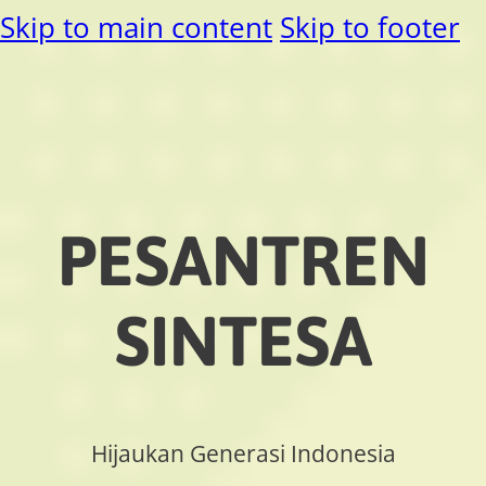
Skip to main content
Skip to footer
PESANTREN
SINTESA
Hijaukan Generasi Indonesia