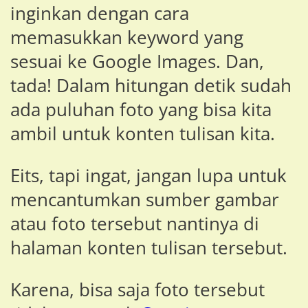
inginkan dengan cara
memasukkan keyword yang
sesuai ke Google Images. Dan,
tada! Dalam hitungan detik sudah
ada puluhan foto yang bisa kita
ambil untuk konten tulisan kita.
Eits, tapi ingat, jangan lupa untuk
mencantumkan sumber gambar
atau foto tersebut nantinya di
halaman konten tulisan tersebut.
Karena, bisa saja foto tersebut