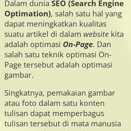
Dalam dunia
SEO
(Search Engine
Optimation)
, salah satu hal yang
dapat meningkatkan kualitas
suatu artikel di dalam
website
kita
adalah optimasi
On-Page
. Dan
salah satu teknik optimasi On-
Page tersebut adalah optimasi
gambar.
Singkatnya, pemakaian gambar
atau foto dalam satu konten
tulisan dapat memperbagus
tulisan tersebut di mata manusia