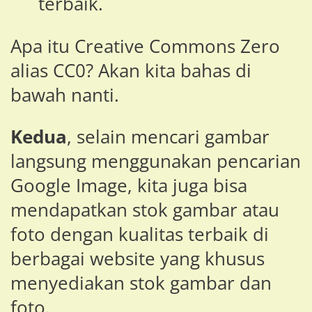
terbaik.
Apa itu Creative Commons Zero
alias CC0? Akan kita bahas di
bawah nanti.
Kedua
, selain mencari gambar
langsung menggunakan pencarian
Google Image, kita juga bisa
mendapatkan stok gambar atau
foto dengan kualitas terbaik di
berbagai website yang khusus
menyediakan stok gambar dan
foto.