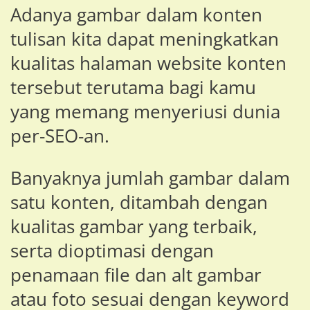
Adanya gambar dalam konten
tulisan kita dapat meningkatkan
kualitas halaman website konten
tersebut terutama bagi kamu
yang memang menyeriusi dunia
per-SEO-an.
Banyaknya jumlah gambar dalam
satu konten, ditambah dengan
kualitas gambar yang terbaik,
serta dioptimasi dengan
penamaan file dan alt gambar
atau foto sesuai dengan keyword