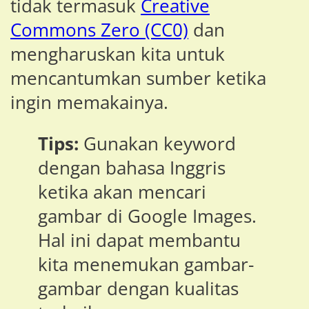
tidak termasuk
Creative
Commons Zero (CC0)
dan
mengharuskan kita untuk
mencantumkan sumber ketika
ingin memakainya.
Tips:
Gunakan keyword
dengan bahasa Inggris
ketika akan mencari
gambar di Google Images.
Hal ini dapat membantu
kita menemukan gambar-
gambar dengan kualitas