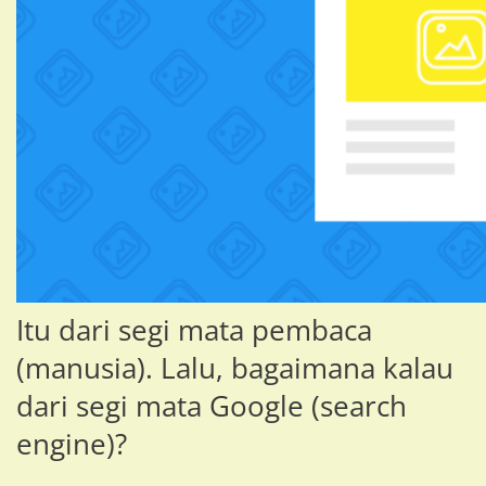
Itu dari segi mata pembaca
(manusia). Lalu, bagaimana kalau
dari segi mata Google (search
engine)?