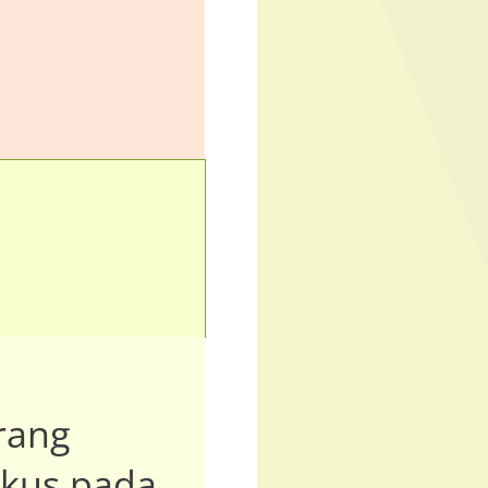
rang
okus pada