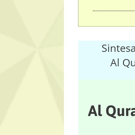
Sintes
Al Qu
Al Qura