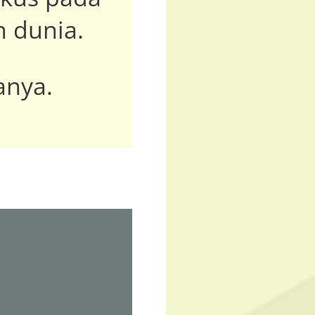
n dunia.
anya.