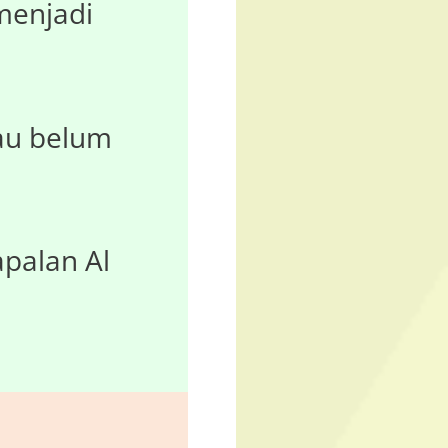
 menjadi
au belum
palan Al