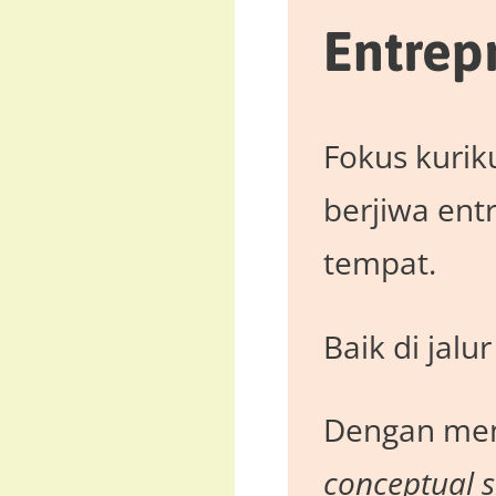
Entrep
Fokus kurik
berjiwa ent
tempat.
Baik di jalu
Dengan me
conceptual sk