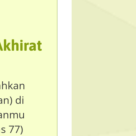
khirat​
rahkan
n) di
ianmu
s 77)