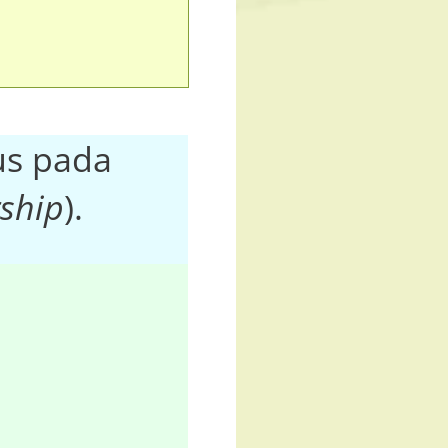
us pada
ship
).