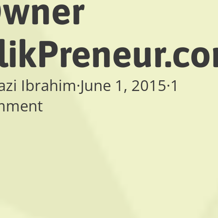
wner
likPreneur.c
azi Ibrahim
·
June 1, 2015
·
1
mment