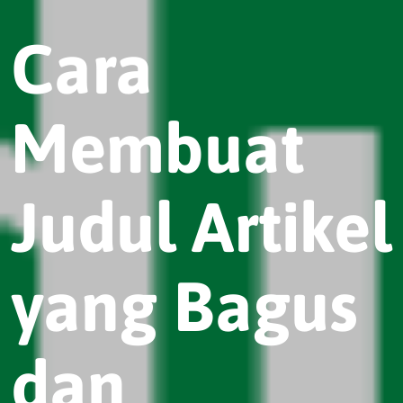
Cara
Membuat
Judul Artikel
yang Bagus
dan