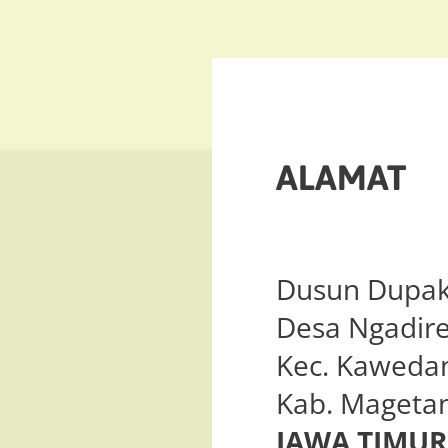
ALAMAT
Dusun Dupak
Desa Ngadire
Kec. Kaweda
Kab. Mageta
JAWA TIMUR