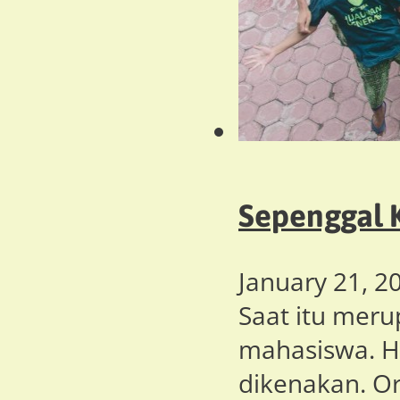
Sepenggal K
January 21, 2
Saat itu merup
mahasiswa. H
dikenakan. O