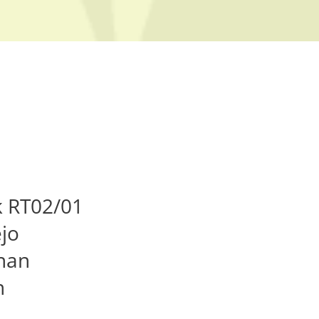
 RT02/01
jo
nan
n