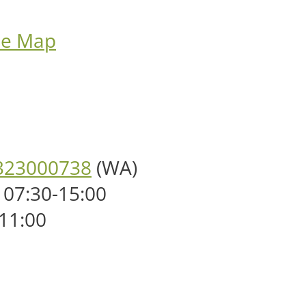
le Map
323000738
(WA)
 07:30-15:00
-11:00