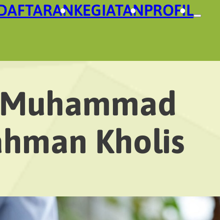
DAFTARAN
KEGIATAN
PROFIL
Muhammad
ahman Kholis