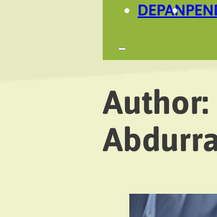
DEPAN
PEN
Author:
Abdurr