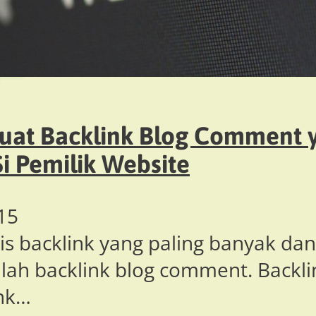
at Backlink Blog Comment 
i Pemilik Website
15
nis backlink yang paling banyak d
lah backlink blog comment. Backl
ink…