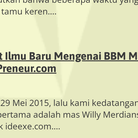
 tamu keren.…
t Ilmu Baru Mengenai BBM Ma
Preneur.com
 29 Mei 2015, lalu kami kedatang
ertama adalah mas Willy Merdians
ik ideexe.com.…