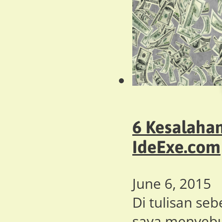
6 Kesalaha
IdeExe.com
June 6, 2015
Di tulisan se
saya menyebu