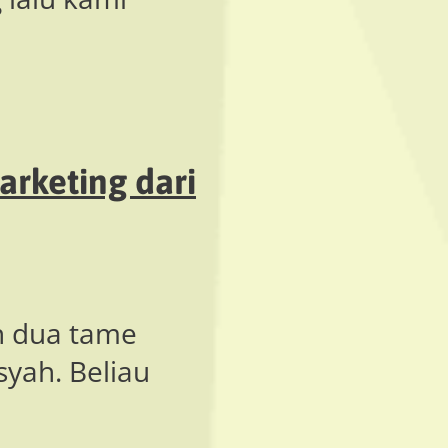
rketing dari
an dua tame
yah. Beliau