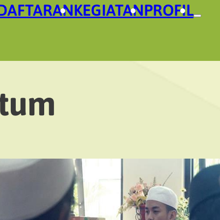
DAFTARAN
KEGIATAN
PROFIL
ltum