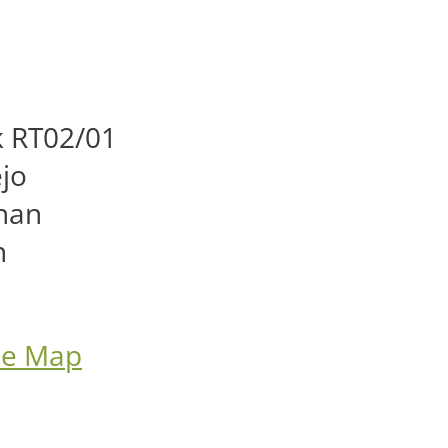
 RT02/01
jo
nan
n
le Map