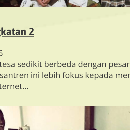
katan 2
6
tesa sedikit berbeda dengan pesan
ntren ini lebih fokus kepada men
nternet…