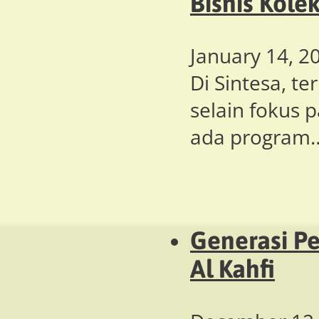
Bisnis Kolek
January 14, 2
Di Sintesa, t
selain fokus p
ada program
Generasi P
Al Kahfi