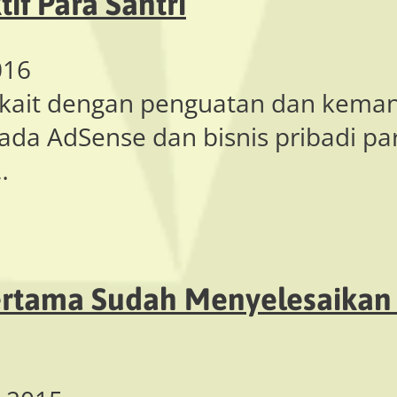
tif Para Santri
016
erkait dengan penguatan dan kema
ada AdSense dan bisnis pribadi par
…
ertama Sudah Menyelesaikan 