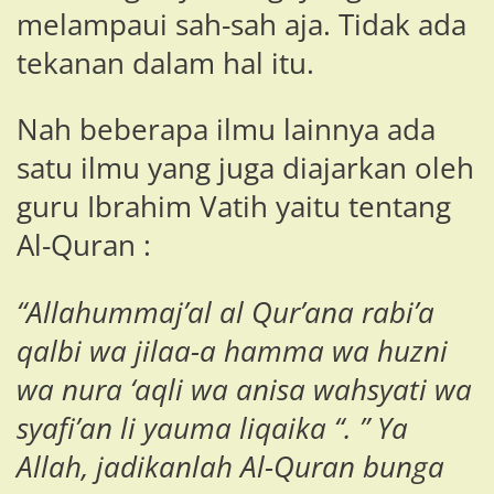
melampaui sah-sah aja. Tidak ada
tekanan dalam hal itu.
Nah beberapa ilmu lainnya ada
satu ilmu yang juga diajarkan oleh
guru Ibrahim Vatih yaitu tentang
Al-Quran :
“Allahummaj’al al Qur’ana rabi’a
qalbi wa jilaa-a hamma wa huzni
wa nura ‘aqli wa anisa wahsyati wa
syafi’an li yauma liqaika “. ” Ya
Allah, jadikanlah Al-Quran bunga