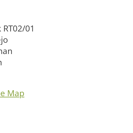
 RT02/01
jo
nan
n
le Map