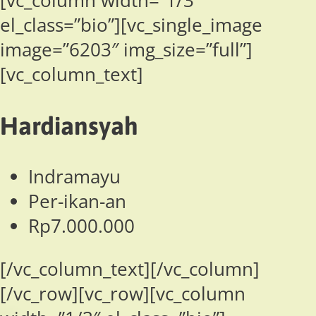
[vc_column width=”1/3″
el_class=”bio”][vc_single_image
image=”6203″ img_size=”full”]
[vc_column_text]
Hardiansyah
Indramayu
Per-ikan-an
Rp7.000.000
[/vc_column_text][/vc_column]
[/vc_row][vc_row][vc_column